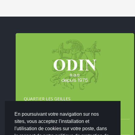
QUARTIER LES GEILLES
RD561B ROUTE DE SAINT ESTÈVE JANSON
13610 LE PUY SAINTE RÉPARADE
En poursuivant votre navigation sur nos
sites, vous acceptez l'installation et
+33 (0) 442 50 02 82
l'utilisation de cookies sur votre poste, dans